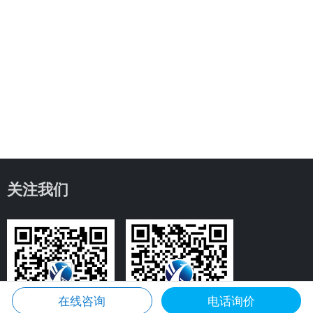
关注我们
在线咨询
电话询价