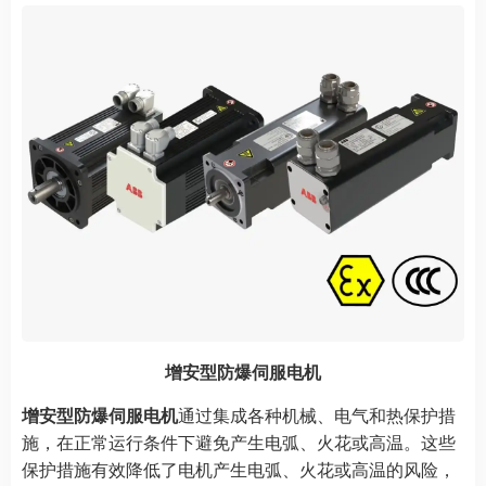
增安型防爆伺服电机
增安型防爆伺服电机
通过集成各种机械、电气和热保护措
施，在正常运行条件下避免产生电弧、火花或高温。这些
保护措施有效降低了电机产生电弧、火花或高温的风险，