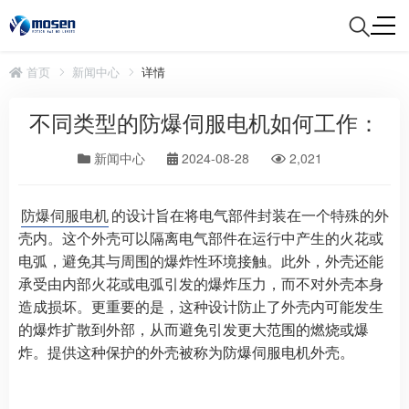
首页
新闻中心
详情
不同类型的防爆伺服电机如何工作：
新闻中心
2024-08-28
2,021
防爆伺服电机
的设计旨在将电气部件封装在一个特殊的外
壳内。这个外壳可以隔离电气部件在运行中产生的火花或
电弧，避免其与周围的爆炸性环境接触。此外，外壳还能
承受由内部火花或电弧引发的爆炸压力，而不对外壳本身
造成损坏。更重要的是，这种设计防止了外壳内可能发生
的爆炸扩散到外部，从而避免引发更大范围的燃烧或爆
炸。提供这种保护的外壳被称为防爆伺服电机外壳。