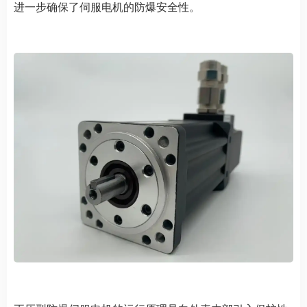
进一步确保了伺服电机的防爆安全性。