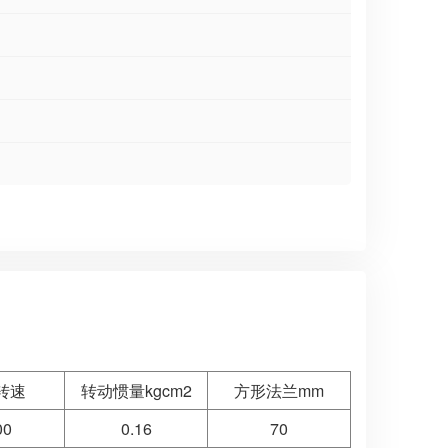
转速
转动惯量kgcm2
方形法兰mm
00
0.16
70