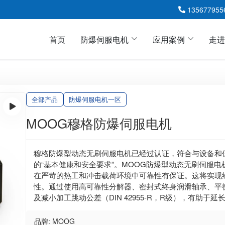
135677955
首页
防爆伺服电机
应用案例
走进
全部产品
防爆伺服电机一区
易普森EXP防爆伺服电机
ZEP直流防爆伺服电机
MOOG穆格防爆伺服电机
ABB防爆伺服电机HX
派克EX防爆伺服电机
穆格防爆型动态无刷伺服电机已经过认证，符合与设备和
的“基本健康和安全要求”。MOOG防爆型动态无刷伺服电
MOOG穆格防爆伺服电机
在严苛的热工和冲击载荷环境中可靠性有保证。这将实现
性。通过使用高可靠性分解器、密封式终身润滑轴承、平衡转子（I
及减小加工跳动公差（DIN 42955-R，R级），有助于延
品牌: MOOG