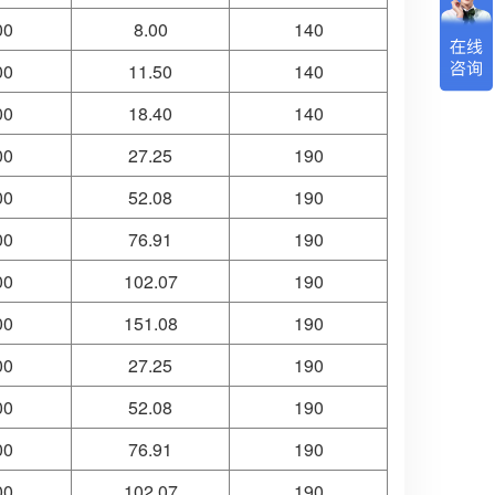
00
8.00
140
00
11.50
140
00
18.40
140
00
27.25
190
00
52.08
190
00
76.91
190
00
102.07
190
00
151.08
190
00
27.25
190
00
52.08
190
00
76.91
190
00
102.07
190