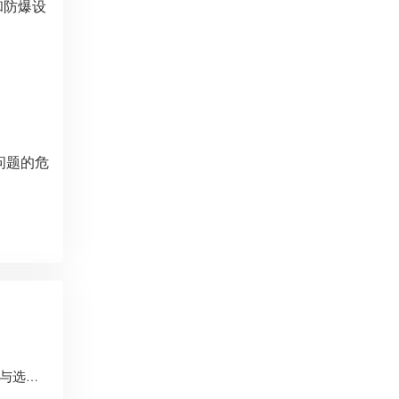
和防爆设
问题的危
防爆电机适用于哪些危险环境？一篇讲透应用场景与选型逻辑的深度解析