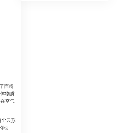
除了面粉
固体物质
浮在空气
粉尘云形
的地