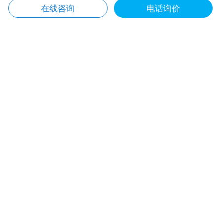
在线咨询
电话询价
一区防爆伺服电机
化工行业防爆伺服电机方案
二区防爆伺服电机
反应釜搅拌防爆伺服电机方案
矿用防爆伺服电机
石油天然气防爆伺服电机方案
喷涂行业防爆伺服电机方案
齿轮泵行业防爆伺服电机方案
联系我们
13567795569 黄工
0571-86622450
info@hzmosen.com
杭州市钱塘新区２号大街海聚中心6幢806-807
© 2026 杭州摩森机电科技有限公司
浙ICP备17054219号-5
浙公网备案33010802010419