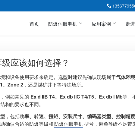
135677955
首页
防爆伺服电机
应用案例
走进
等级应该如何选择？
易普森EXP防爆伺服电机
ZEP直流防爆伺服电机
环境和设备使用要求来确定。选型时建议先确认现场属于
气体环
ABB防爆伺服电机HX
 1、Zone 2
，还是煤矿井下等特殊场所。
派克EX防爆伺服电机
别，例如常见的
Ex d IIB T4、Ex db IIC T4/T5、Ex db I Mb
等。
MOOG穆格防爆伺服电机
爆结构的要求也不同。
选型，包括
功率、转速、扭矩、安装尺寸、编码器类型、控制精
协助确认合适的防爆等级和
防爆伺服电机
型号，避免等级不足带