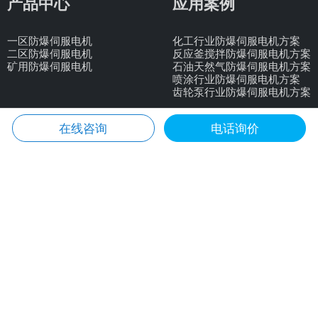
产品中心
应用案例
一区防爆伺服电机
化工行业防爆伺服电机方案
二区防爆伺服电机
反应釜搅拌防爆伺服电机方案
矿用防爆伺服电机
石油天然气防爆伺服电机方案
喷涂行业防爆伺服电机方案
齿轮泵行业防爆伺服电机方案
在线咨询
电话询价
联系我们
13567795569 黄工
0571-86622450
info@hzmosen.com
杭州市钱塘新区２号大街海聚中心6幢806-807
© 2026 杭州摩森机电科技有限公司
浙ICP备17054219号-5